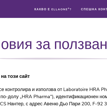
КАКВО Е ELLAONE
®
?
СПЕШНА КОН
®
овия за ползва
®
®
на този сайт
 се контролира и използва от Laboratoire HRA P
 по-долу „HRA Pharma“), идентификационен но
CS Нантер, с адрес Авеню Дьо Пари 200, F-92 