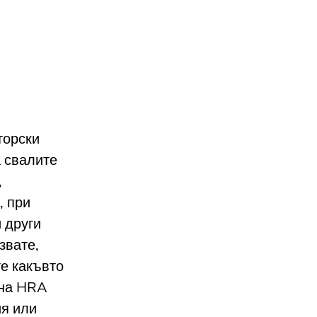
торски
а свалите
,
, при
 други
звате,
е какъвто
 на HRA
ия или