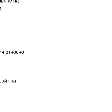
авяне на
д
ия относно
сайт на