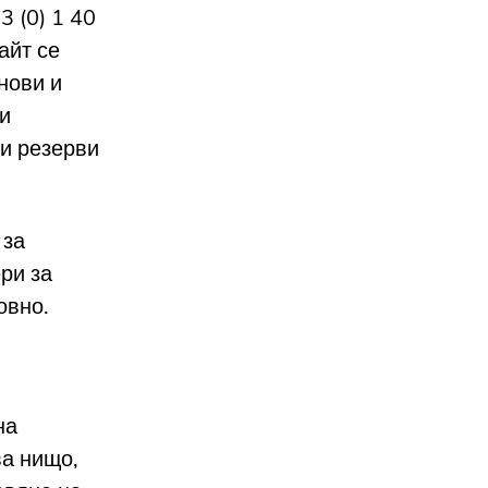
3 (0) 1 40
айт се
нови и
и
ли резерви
 за
ри за
овно.
на
ва нищо,