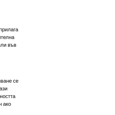
 прилага
ителна
или във
зване се
ази
нността
н ако