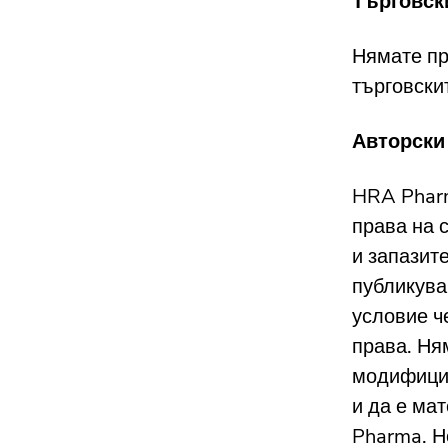
Търговск
Нямате пр
търговскит
Авторски
HRA Pharm
права на 
и запазит
публикува
условие ч
права. Ня
модифицир
и да е ма
Pharma. Н