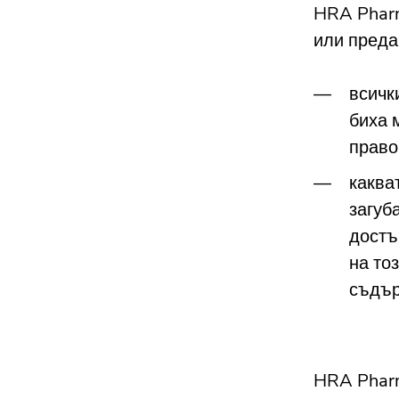
HRA Pharm
или преда
всичк
биха 
право
каква
загуб
достъ
на то
съдър
HRA Pharm