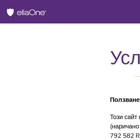
Усл
Ползване 
Този сайт
(наричано
792 582 R