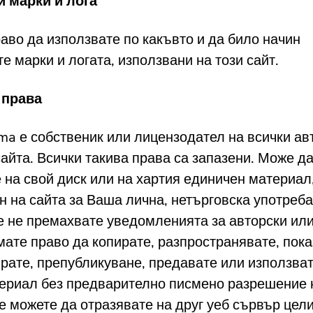
и марки и лога
аво да използвате по какъвто и да било начин
е марки и логата, използвани на този сайт.
 права
a е собственик или лицензодател на всички ав
сайта. Всички такива права са запазени. Може д
е на свой диск или на хартия единичен материал
н на сайта за Ваша лична, нетърговска употреба
е не премахвате уведомленията за авторски или
мате право да копирате, разпространявате, пока
ате, препубликуване, предавате или използват
териал без предварително писмено разрешение
е можете да отразявате на друг уеб сървър цел