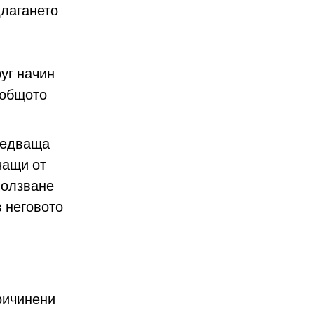
длагането
руг начин
 общото
следваща
чащи от
ползване
в неговото
ричинени