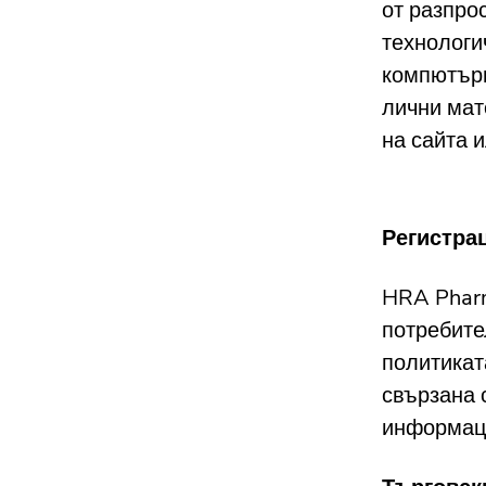
от разпро
технологи
компютърн
лични мат
на сайта и
Регистра
HRA Pharm
потребите
политикат
свързана 
информац