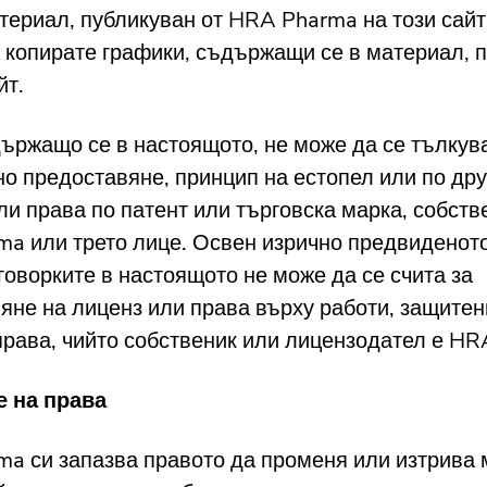
атериал, публикуван от HRA Pharma на този сайт
 копирате графики, съдържащи се в материал, 
йт.
ържащо се в настоящото, не може да се тълкува
о предоставяне, принцип на естопел или по дру
ли права по патент или търговска марка, собств
a или трето лице. Освен изрично предвиденото
уговорките в настоящото не може да се счита за
яне на лиценз или права върху работи, защитен
права, чийто собственик или лицензодател е HR
е на права
a си запазва правото да променя или изтрива