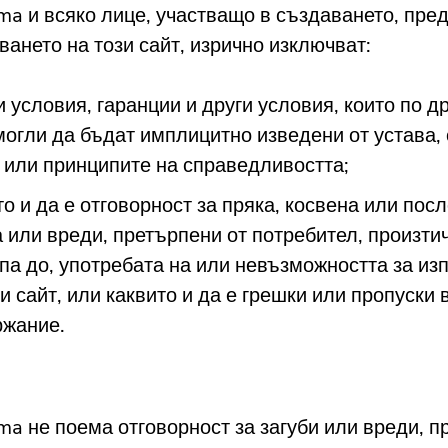
a и всяко лице, участващо в създаването, пре
ването на този сайт, изрично изключват:
и условия, гаранции и други условия, които по д
могли да бъдат имплицитно изведени от устава,
 или принципите на справедливостта;
то и да е отговорност за пряка, косвена или по
а или вреди, претърпени от потребител, произти
па до, употребата на или невъзможността за из
зи сайт, или каквито и да е грешки или пропуски 
жание.
a не поема отговорност за загуби или вреди, п