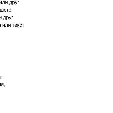
или друг
ашето
и друг
 или текст
ат
я,