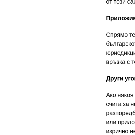
от този са
Приложим
Спрямо те
българско
юрисдикци
връзка с 
Други уг
Ако някоя
счита за 
разпоредб
или прило
изрично н