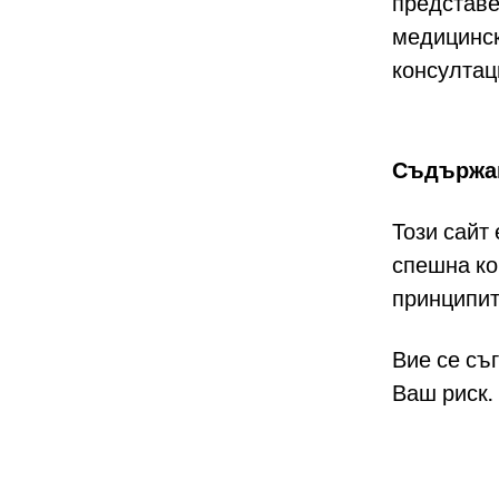
представе
медицинск
консултац
Съдържан
Този сайт
спешна ко
принципит
Вие се съ
Ваш риск.