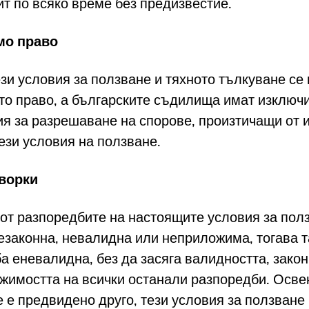
йт по всяко време без предизвестие.
о право
зи условия за ползване и тяхното тълкуване се
то право, а българските съдилища имат изключ
я за разрешаване на спорове, произтичащи от 
тези условия на ползване.
оворки
 от разпоредбите на настоящите условия за пол
незаконна, невалидна или неприложима, тогава т
а еневалидна, без да засяга валидността, зако
жимостта на всички останали разпоредби. Осве
е е предвидено друго, тези условия за ползване