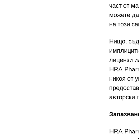
част от м
можете да
на този са
Нищо, съд
имплицитн
лицензи и
HRA Pharm
никоя от 
предостав
авторски 
Запазван
HRA Pharm