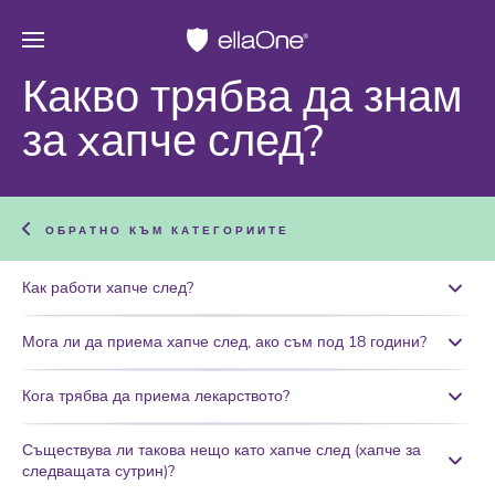
Какво трябва да знам
за xапче след?
ОБРАТНО КЪМ КАТЕГОРИИТЕ
Как работи xапче след?
Мога ли да приема xапче след, ако съм под 18 години?
Кога трябва да приема лекарството?
Съществува ли такова нещо като xапче след (хапче за
следващата сутрин)?