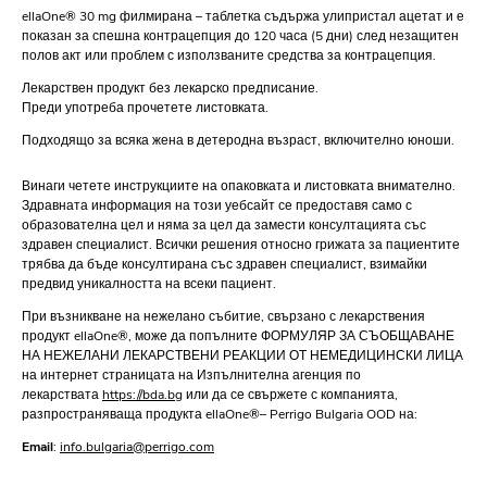
ellaOne® 30 mg филмирана – таблетка съдържа улипристал ацетат и е
показан за спешна контрацепция до 120 часа (5 дни) след незащитен
полов акт или проблем с използваните средства за контрацепция.
Лекарствен продукт без лекарско предписание.
Преди употреба прочетете листовката.
Подходящо за всяка жена в детеродна възраст, включително юноши.
Винаги четете инструкциите на опаковката и листовката внимателно.
Здравната информация на този уебсайт се предоставя само с
образователна цел и няма за цел да замести консултацията със
здравен специалист. Всички решения относно грижата за пациентите
трябва да бъде консултирана със здравен специалист, взимайки
предвид уникалността на всеки пациент.
При възникване на нежелано събитие, свързано с лекарствения
продукт ellaOne®, може да попълните
ФОРМУЛЯР ЗА СЪОБЩАВАНЕ
НА НЕЖЕЛАНИ ЛЕКАРСТВЕНИ РЕАКЦИИ ОТ НЕМЕДИЦИНСКИ ЛИЦА
на интернет страницата на Изпълнителна агенция по
лекарствата
https://bda.bg
или да се свържете с компанията,
разпространяваща продукта ellaOne®– Perrigo Bulgaria OOD на:
Email
:
info.bulgaria@perrigo.com