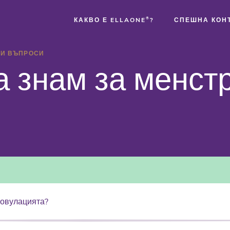
КАКВО Е ELLAONE
®
?
СПЕШНА КОН
НИ ВЪПРОСИ
®
а знам за менст
®
®
 овулацията?