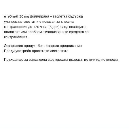
ellaOne® 30 mg филмирана – таблетка съдържа
улипристал ацетат и е показан за спешна
контрацепция до 120 часа (5 дни) след незащитен
полов акт или проблем с използваните средства за
контрацепция.
Лекарствен продукт без лекарско предписание.
Преди употреба прочетете листовката.
Подходящо за всяка жена в детеродна възраст, включително юноши.