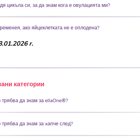
дя цикъла си, за да знам кога е овулацията ми?
бременея, ако яйцеклетката не е оплодена?
.01.2026 r.
ани категории
 трябва да знам за ellaOne®?
 трябва да знам за xапче след?