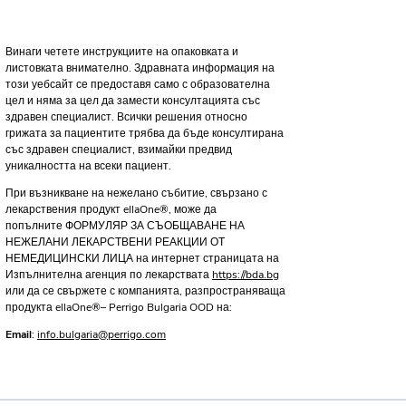
Винаги четете инструкциите на опаковката и
листовката внимателно. Здравната информация на
този уебсайт се предоставя само с образователна
цел и няма за цел да замести консултацията със
здравен специалист. Всички решения относно
грижата за пациентите трябва да бъде консултирана
със здравен специалист, взимайки предвид
уникалността на всеки пациент.
При възникване на нежелано събитие, свързано с
лекарствения продукт ellaOne®, може да
попълните
ФОРМУЛЯР ЗА СЪОБЩАВАНЕ НА
НЕЖЕЛАНИ ЛЕКАРСТВЕНИ РЕАКЦИИ ОТ
НЕМЕДИЦИНСКИ ЛИЦА на интернет страницата на
Изпълнителна агенция по лекарствата
https://bda.bg
или да се свържете с компанията, разпространяваща
продукта ellaOne®– Perrigo Bulgaria OOD на:
Email
:
info.bulgaria@perrigo.com