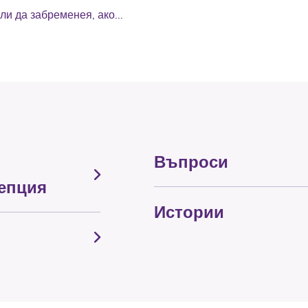
ли да забременея, ако...
Въпроси
епция
Истории