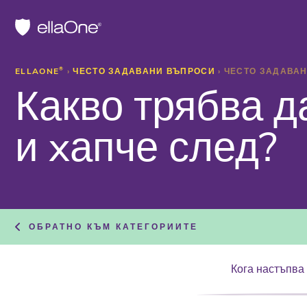
ELLAONE
®
›
ЧЕСТО ЗАДАВАНИ ВЪПРОСИ
›
ЧЕСТО ЗАДАВА
Какво трябва д
и xапче след?
ОБРАТНО КЪМ КАТЕГОРИИТЕ
Кога настъпва