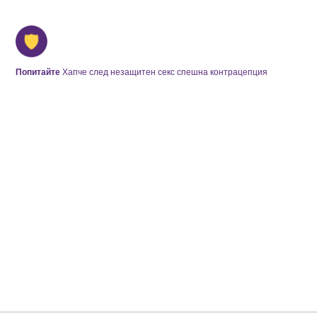
Попитайте
Хапче след незащитен секс спешна контрацепция